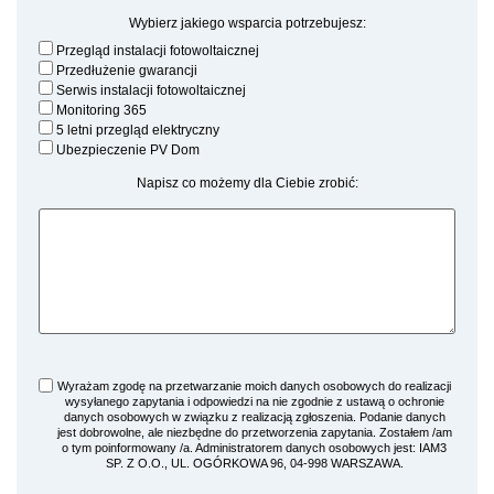
Wybierz jakiego wsparcia potrzebujesz:
Przegląd instalacji fotowoltaicznej
Przedłużenie gwarancji
Serwis instalacji fotowoltaicznej
Monitoring 365
5 letni przegląd elektryczny
Ubezpieczenie PV Dom
Napisz co możemy dla Ciebie zrobić:
Wyrażam zgodę na przetwarzanie moich danych osobowych do realizacji
wysyłanego zapytania i odpowiedzi na nie zgodnie z ustawą o ochronie
danych osobowych w związku z realizacją zgłoszenia. Podanie danych
jest dobrowolne, ale niezbędne do przetworzenia zapytania. Zostałem /am
o tym poinformowany /a. Administratorem danych osobowych jest: IAM3
SP. Z O.O., UL. OGÓRKOWA 96, 04-998 WARSZAWA.